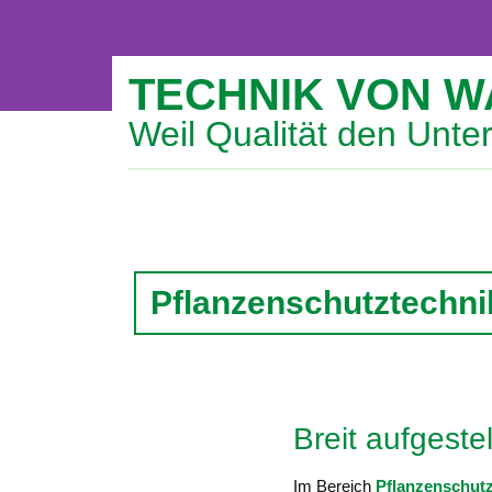
TECHNIK VON 
Weil Qualität den Unte
WIR MA
PFLANZENSCHU
EFFIZIENT, M
Pflanzenschutztechni
UMWELTFREU
Hier klicken
Breit aufgeste
Im Bereich
Pflanzenschutz