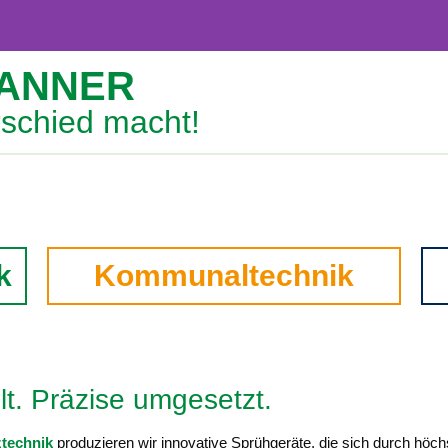
WANNER
rschied macht!
CHEN
TZTECHNIK
ODERN &
k
Kommunaltechnik
NDLICH
llt. Präzise umgesetzt.
technik
produzieren wir innovative Sprühgeräte, die sich durch höch