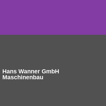
SPRAYER
Hans Wanner GmbH
MA
Maschinenbau