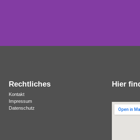
 INNOVAT
Rechtliches
Hier fi
Kontakt
DE IN GERMANY
Impressum
Datenschutz