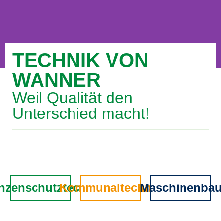
TECHNIK VON
WIR MACHEN
WANNER
PFLANZENSCHUTZTECHNIK
Weil Qualität den
EFFIZIENT, MODERN & UMWELTFREUNDLICH
Unterschied macht!
Hier klicken
anzenschutztechnik
Kommunaltechnik
Maschinenba