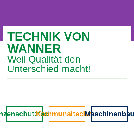
TECHNIK VON
WIR MACHEN
WANNER
PFLANZENSCHUTZTECHNIK
Weil Qualität den
EFFIZIENT, MODERN & UMWELTFREUNDLICH
Unterschied macht!
Hier klicken
anzenschutztechnik
Kommunaltechnik
Maschinenba