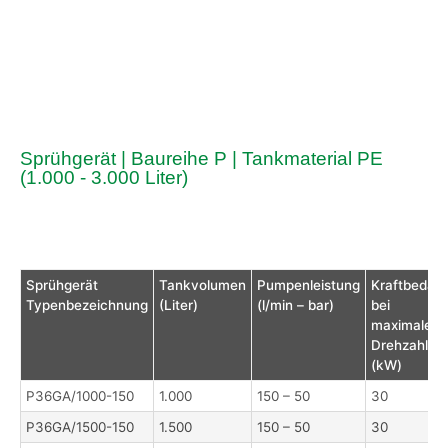
Sprühgerät | Baureihe P | Tankmaterial PE
(1.000 - 3.000 Liter)
Sprühgerät
Tankvolumen
Pumpenleistung
Kraftbedarf
Typenbezeichnung
(Liter)
(l/min – bar)
bei
maximaler
Drehzahl
(kW)
P36GA/1000-150
1.000
150 – 50
30
P36GA/1500-150
1.500
150 – 50
30