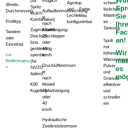
Wü
(für
möglich
Agrotop
schwer
(Breite,
Spr
Spritz-
und
Farbe
löslichen
Durchmesser)
Auflaufbremseinrichtung
Mulch-
Sie
Lechler
blau
Mitteln
je
Kombination)
Profiltyp
konfigurierbar
im
Ihr
nach
Tanksieb
Zugmaulanhängung-
Modell
Fac
Tandem
Deichselschlepper
25
oder
an!
Spült
bzw.
oder
Einzelrad
mit
geräteseitig
40
Wir
höherer
zur
sperrbar
km/h
Wassermen
ma
Reifenmatrix
(für
Druckluftbremsen
Pulver
>
es
StVZO
je
und
Italien)
mög
nach
Granulat
K80
Modell
effektiver
Kugelkopfanhängung
25
und
oder
schneller
40
ein
km/h
Hydraulische
Zweikreisbremsen