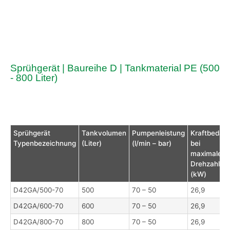
Sprühgerät | Baureihe D | Tankmaterial PE (500
- 800 Liter)
Sprühgerät
Tankvolumen
Pumpenleistung
Kraftbedarf
Typenbezeichnung
(Liter)
(l/min – bar)
bei
maximaler
Drehzahl
(kW)
D42GA/500-70
500
70 – 50
26,9
D42GA/600-70
600
70 – 50
26,9
D42GA/800-70
800
70 – 50
26,9