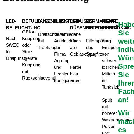
LED-
BEFÜLLANSCHLUSS
DÜSEN
INJEKTORDÜSEN
LED-
PERMANENTE
NIRO-
Hab
BELEUCHTUNG
DÜSENBELEUCHTUNG
FILTERREINIGUNG
EINSPÜLUNG
Sie
GEKA-
Dreifachdüsen
Verschiedene
Nach
Kupplung
weit
mit
Antidriftdüsen
Für
Filterspülung
Zum
StVZO
oder
Tropfstopp
der
alle
des
Einspülen
indi
für
Storz
Firma
Gebläsetypen
Saugfilters
von
Wün
Dreipunktgeräte
C-
Agrotop
schwer
Spr
Kupplung
und
Farbe
löslichen
mit
Sie
Lechler
blau
Mitteln
Rückschlagventil
konfigurierbar
im
Ihre
Tanksieb
Fach
an!
Spült
mit
Wir
höherer
Wassermenge
mac
Pulver
es
und