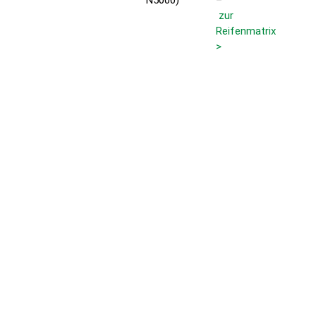
N5000)
–
zur
Reifenmatrix
>