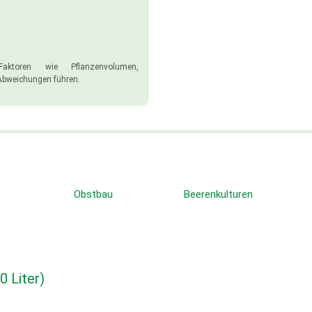
aktoren wie Pflanzenvolumen,
Abweichungen führen.
Obstbau
Beerenkulturen
0 Liter)