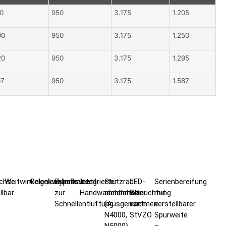
40
950
3.175
1.205
00
950
3.175
1.250
20
950
3.175
1.295
97
950
3.175
1.587
chse
Weitwinkelgelenkwelle
Gelenkwellenhalter
Bypassventil
Integrierter
Stützrad
LED-
Serienbereifung
llbar
zur
Handwaschbehälter
abnehmbar
Beleuchtung
mit
Schnellentlüftung
(Ausgenommen
nach
verstellbarer
N4000,
StVZO
Spurweite