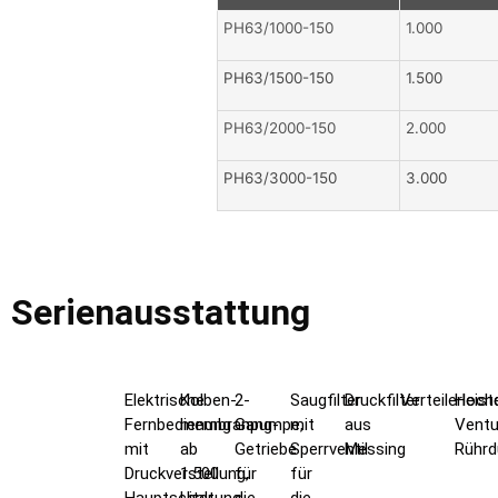
PH63/1000-150
1.000
PH63/1500-150
1.500
PH63/2000-150
2.000
PH63/3000-150
3.000
Serienausstattung
Elektrische
Kolben-
2-
Saugfilter
Druckfilter
Verteilerleist
Hochd
Fernbedienung
membranpumpe,
Gang-
mit
aus
Ventu
mit
ab
Getriebe
Sperrventil
Messing
Rühr
Druckverstellung,
1.500
für
für