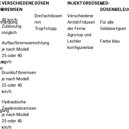
E
VERSCHIEDENE
DÜSEN
INJEKTORDÜSEN
LED-
N
BREMSEN
DÜSENBELE
Dreifachdüsen
Verschiedene
40 km/h
nhängung
mit
Antidriftdüsen
Für alle
Zulassung
Tropfstopp
der Firma
Gebläsetypen
möglich
Agrotop und
Lechler
Farbe blau
Auflaufbremseinrichtung
konfigurierbar
je nach Modell
25 oder 40
ung-
km/h
er
Druckluftbremsen
je nach Modell
25 oder 40
km/h
Hydraulische
Zweikreisbremsen
ngung
je nach Modell
25 oder 40
km/h