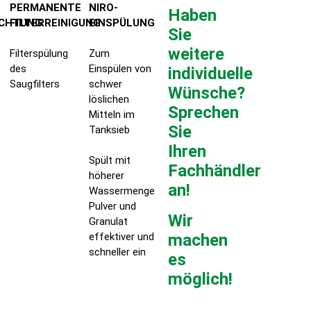
PERMANENTE
NIRO-
Haben
UCHTUNG
FILTERREINIGUNG
EINSPÜLUNG
Sie
weitere
Filterspülung
Zum
des
Einspülen von
individuelle
Saugfilters
schwer
Wünsche?
löslichen
Sprechen
Mitteln im
Sie
Tanksieb
Ihren
Spült mit
Fachhändler
höherer
an!
Wassermenge
Pulver und
Wir
Granulat
effektiver und
machen
schneller ein
es
möglich!