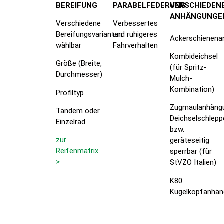
BEREIFUNG
PARABELFEDERUNG
VERSCHIEDEN
ANHÄNGUNGE
Verschiedene
Verbessertes
Bereifungsvarianten
und ruhigeres
Ackerschienena
wählbar
Fahrverhalten
Kombideichsel
Größe (Breite,
(für Spritz-
Durchmesser)
Mulch-
Kombination)
Profiltyp
Zugmaulanhäng
Tandem oder
Deichselschlepp
Einzelrad
bzw.
zur
geräteseitig
Reifenmatrix
sperrbar (für
>
StVZO Italien)
K80
Kugelkopfanhä