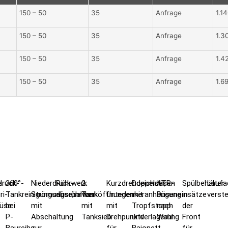
150 – 50
35
Anfrage
1.1
150 – 50
35
Anfrage
1.3
150 – 50
35
Anfrage
1.4
150 – 50
35
Anfrage
1.6
e
ruck-
360°-
Niederdruck-
Rührwerk
2
Kurzdrehdeichsel,
Doppeldüsen
ATR-
Spülbehälter
Laufa
ri-
Tankreinigungsdüse,
Strömungsrührwerk
abschaltbar
Tanköffnungen
Unterlenkeranhängung
mit
Düseneinsätze
in
verste
düse
bei
mit
mit
mit
Tropfstopp
nach
der
P-
Abschaltung
Tanksieb
Drehpunktverlagerung
und
Wahl
Front