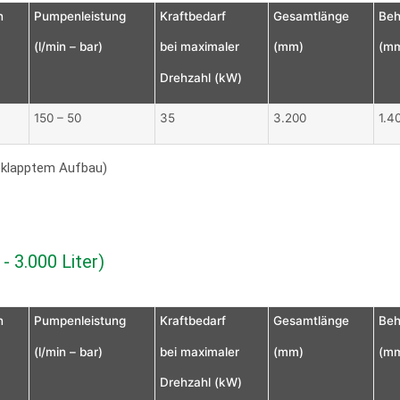
n
Pumpenleistung
Kraftbedarf
Gesamtlänge
Beh
(l/min – bar)
bei maximaler
(mm)
(m
Drehzahl (kW)
150 – 50
35
3.200
1.4
eklapptem Aufbau)
- 3.000 Liter)
n
Pumpenleistung
Kraftbedarf
Gesamtlänge
Beh
(l/min – bar)
bei maximaler
(mm)
(m
Drehzahl (kW)