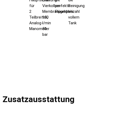
Hauptschaltung
Liter
die
die
für
Vierkolben-
perfekte
Reinigung
2
Membranpumpe
Flügeldrehzahl
bei
Teilbreiten,
150
vollem
Analog-
l/min
Tank
Manometer
50
bar
Zusatzausstattung