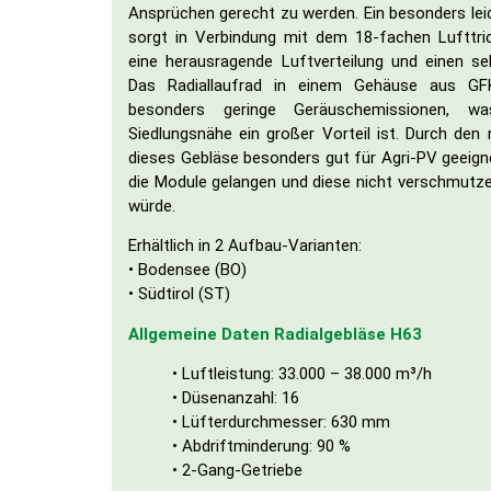
Ansprüchen gerecht zu werden. Ein besonders lei
sorgt in Verbindung mit dem 18-fachen Lufttri
eine herausragende Luftverteilung und einen se
Das Radiallaufrad in einem Gehäuse aus GF
besonders geringe Geräuschemissionen, w
Siedlungsnähe ein großer Vorteil ist. Durch den 
dieses Gebläse besonders gut für Agri-PV geeigne
die Module gelangen und diese nicht verschmutzen
würde.
Erhältlich in 2 Aufbau-Varianten:
• Bodensee (BO)
• Südtirol (ST)
Allgemeine Daten Radialgebläse H63
• Luftleistung: 33.000 – 38.000 m³/h
• Düsenanzahl: 16
• Lüfterdurchmesser: 630 mm
• Abdriftminderung: 90 %
• 2-Gang-Getriebe