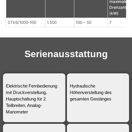
maximaler
Drehzahl
(kW)
STE6/1000-100
1.500
100 – 50
7
Serienausstattung
Elektrische Fernbedienung
Hydraulische
mit Druckverstellung,
Höhenverstellung des
Hauptschaltung für 2
gesamten Gestänges
Teilbreiten, Analog-
Manometer