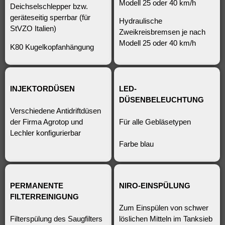
Modell 25 oder 40 km/h
Deichselschlepper bzw.
geräteseitig sperrbar (für
Hydraulische
StVZO Italien)
Zweikreisbremsen je nach
Modell 25 oder 40 km/h
K80 Kugelkopfanhängung
INJEKTORDÜSEN
LED-
DÜSENBELEUCHTUNG
Verschiedene Antidriftdüsen
der Firma Agrotop und
Für alle Gebläsetypen
Lechler konfigurierbar
Farbe blau
PERMANENTE
NIRO-EINSPÜLUNG
FILTERREINIGUNG
Zum Einspülen von schwer
Filterspülung des Saugfilters
löslichen Mitteln im Tanksieb