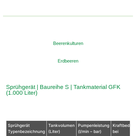
Beerenkulturen
Erdbeeren
Sprühgerät | Baureihe S | Tankmaterial GFK
(1.000 Liter)
Sprühgerät
Tankvolumen
Pumpenleistung
Kraftbedarf
Typenbezeichnung
(Liter)
(l/min – bar)
bei