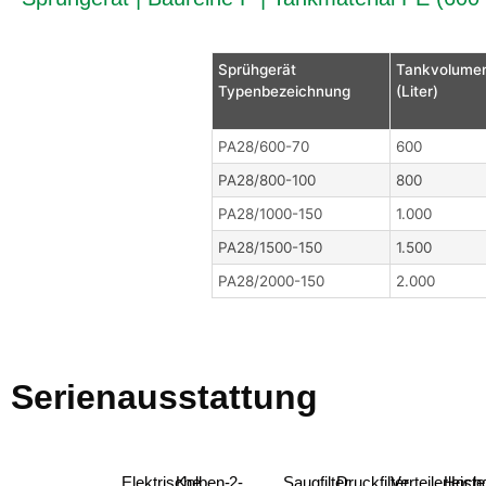
Sprühgerät
Tankvolume
Typenbezeichnung
(Liter)
PA28/600-70
600
PA28/800-100
800
PA28/1000-150
1.000
PA28/1500-150
1.500
PA28/2000-150
2.000
Serienausstattung
Elektrische
Kolben-
2-
Saugfilter
Druckfilter
Verteilerleiste
Hochd