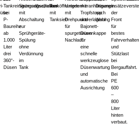
i-
Tankreinigungsdüse,
Strömungsrührwerk
abschaltbar
Tanköffnungen
Unterlenkeranhängung
mit
Düseneinsätze
in
verste
düse
bei
mit
mit
mit
Tropfstopp
nach
der
P-
Abschaltung
Tanksieb
Drehpunktverlagerung
und
Wahl
Front
Baureihe
zur
für
Bajonett-
für
ab
Sprühgeräte-
spurgetreuen
Düsenkappe
bestes
1.000
Spülung
Nachlauf
für
Fahrverhalten
Liter
ohne
eine
und
drei
Verdünnung
schnelle
Stützlast
360°-
im
werkzeuglose
bei
Düsen
Tank
Düsenwartung
Bergauffahrt.
und
Bei
automatische
PE
Ausrichtung
600
–
800
Liter
hinten
verbaut.