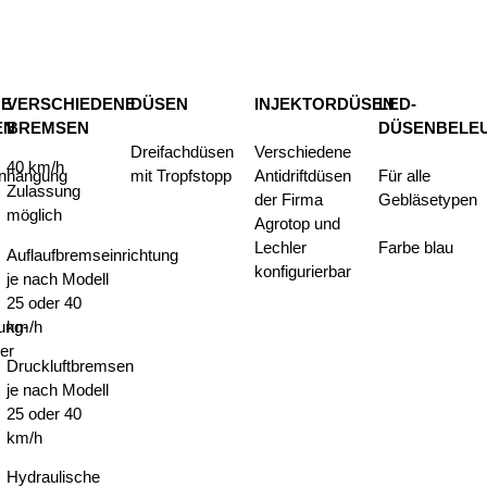
NE
VERSCHIEDENE
DÜSEN
INJEKTORDÜSEN
LED-
EN
BREMSEN
DÜSENBELE
Dreifachdüsen
Verschiedene
40 km/h
anhängung
mit Tropfstopp
Antidriftdüsen
Für alle
Zulassung
der Firma
Gebläsetypen
möglich
Agrotop und
Lechler
Farbe blau
Auflaufbremseinrichtung
konfigurierbar
je nach Modell
25 oder 40
ung-
km/h
er
Druckluftbremsen
je nach Modell
25 oder 40
km/h
Hydraulische