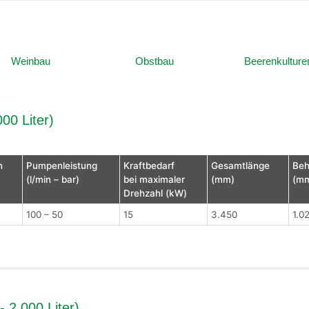
Weinbau
Obstbau
Beerenkulture
00 Liter)
n
Pumpenleistung
Kraftbedarf
Gesamtlänge
Beh
(l/min – bar)
bei maximaler
(mm)
(m
Drehzahl (kW)
100 – 50
15
3.450
1.0
 2.000 Liter)