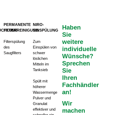
PERMANENTE
NIRO-
Haben
UCHTUNG
FILTERREINIGUNG
EINSPÜLUNG
Sie
weitere
Filterspülung
Zum
des
Einspülen von
individuelle
Saugfilters
schwer
Wünsche?
löslichen
Sprechen
Mitteln im
Sie
Tanksieb
Ihren
Spült mit
Fachhändler
höherer
an!
Wassermenge
Pulver und
Wir
Granulat
effektiver und
machen
schneller ein