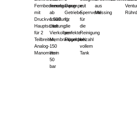
Fernbedienung
membranpumpe,
Gang-
mit
aus
Ventur
mit
ab
Getriebe
Sperrventil
Messing
Rühr
Druckverstellung,
1.500
für
für
Hauptschaltung
Liter
die
die
für 2
Vierkolben-
perfekte
Reinigung
Teilbreiten,
Membranpumpe
Flügeldrehzahl
bei
Analog-
150
vollem
Manometer
l/min
Tank
50
bar