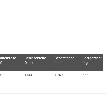
n
älterbreite
Gebläsebreite
Gesamthöhe
Leergewicht
m)
(mm)
(mm)
(kg)
25
1.100
1.940
655