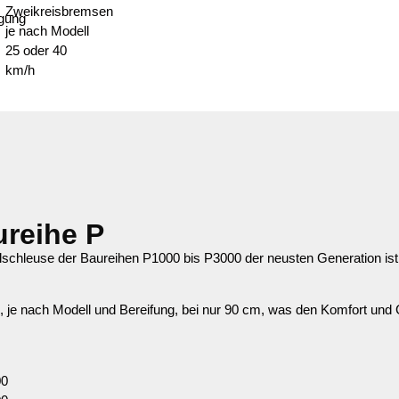
Zweikreisbremsen
gung
je nach Modell
25 oder 40
km/h
ureihe P
pülschleuse der Baureihen P1000 bis P3000 der neusten Generation ist
he, je nach Modell und Bereifung, bei nur 90 cm, was den Komfort un
00