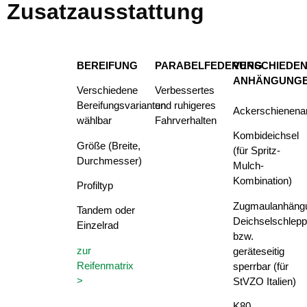
Zusatzausstattung
BEREIFUNG
PARABELFEDERUNG
VERSCHIEDE
ANHÄNGUNG
Verschiedene
Verbessertes
Bereifungsvarianten
und ruhigeres
Ackerschienen
wählbar
Fahrverhalten
Kombideichsel
Größe (Breite,
(für Spritz-
Durchmesser)
Mulch-
Kombination)
Profiltyp
Zugmaulanhäng
Tandem oder
Deichselschlepp
Einzelrad
bzw.
zur
geräteseitig
Reifenmatrix
sperrbar (für
>
StVZO Italien)
K80