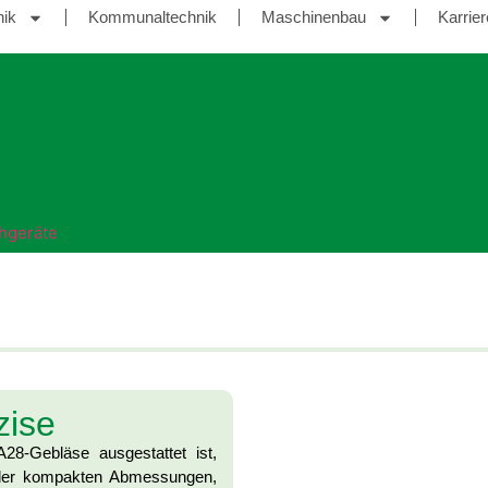
nik
Kommunaltechnik
Maschinenbau
Karrier
hgeräte
zise
8-Gebläse ausgestattet ist,
d der kompakten Abmessungen,