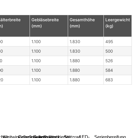
älterbreite
Gebläsebreite
Gesamthöhe
Leergewicht
m)
(mm)
(mm)
(kg)
00
1.100
1.830
495
50
1.100
1.830
500
40
1.100
1.880
526
00
1.100
1.880
584
20
1.100
1.880
683
chse
Weitwinkelgelenkwelle
Gelenkwellenhalter
Bypassventil
Integrierter
Stützrad
LED-
Serienbereifung