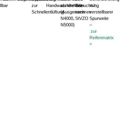
llbar
zur
Handwaschbehälter
abnehmbar
Beleuchtung
mit
Schnellentlüftung
(Ausgenommen
nach
verstellbarer
N4000,
StVZO
Spurweite
N5000)
–
zur
Reifenmatrix
>