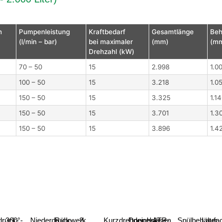
n
Pumpenleistung
Kraftbedarf
Gesamtlänge
Beh
(l/min – bar)
bei maximaler
(mm)
(m
Drehzahl (kW)
70 – 50
15
2.998
1.0
100 – 50
15
3.218
1.0
150 – 50
15
3.325
1.1
150 – 50
15
3.701
1.3
150 – 50
15
3.896
1.4
ruck-
360°-
Niederdruck-
Rührwerk
2
Kurzdrehdeichsel,
Doppeldüsen
ATR-
Spülbehälter
Laufa