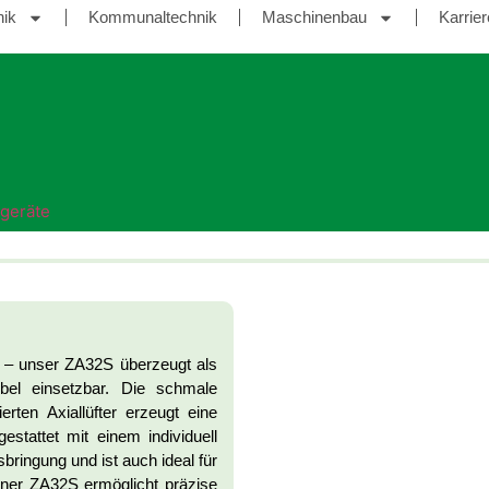
nik
Kommunaltechnik
Maschinenbau
Karrier
geräte
 – unser ZA32S überzeugt als
xibel einsetzbar. Die schmale
rten Axiallüfter erzeugt eine
estattet mit einem individuell
sbringung und ist auch ideal für
ner ZA32S ermöglicht präzise