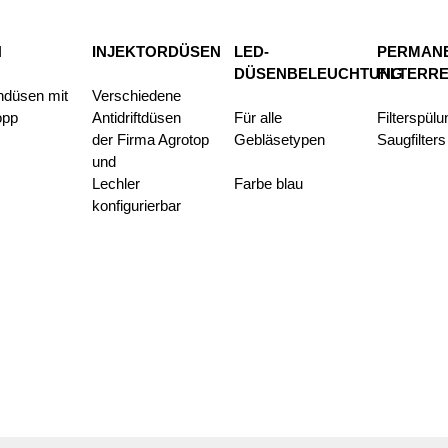
N
INJEKTORDÜSEN
LED-
PERMAN
DÜSENBELEUCHTUNG
FILTERR
hdüsen mit
Verschiedene
opp
Antidriftdüsen
Für alle
Filterspül
der Firma Agrotop
Gebläsetypen
Saugfilters
und
Lechler
Farbe blau
konfigurierbar