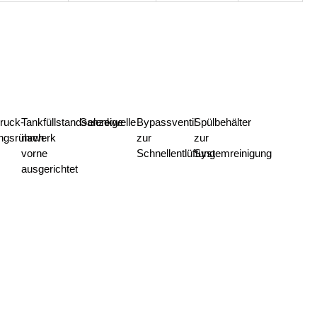
ruck-
Tankfüllstandsanzeige
Gelenkwelle
Bypassventil
Spülbehälter
ngsrührwerk
nach
zur
zur
vorne
Schnellentlüftung
Systemreinigung
ausgerichtet