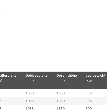
n
älterbreite
Gebläsebreite
Gesamthöhe
Leergewicht
m)
(mm)
(mm)
(kg)
35
1.056
1.850
350
5
1.056
1.850
396
5
1.056
1.850
390