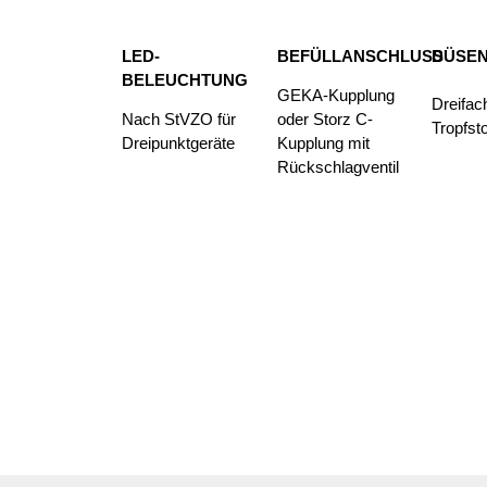
LED-
BEFÜLLANSCHLUSS
DÜSE
BELEUCHTUNG
GEKA-Kupplung
Dreifac
Nach StVZO für
oder Storz C-
Tropfst
Dreipunktgeräte
Kupplung mit
Rückschlagventil