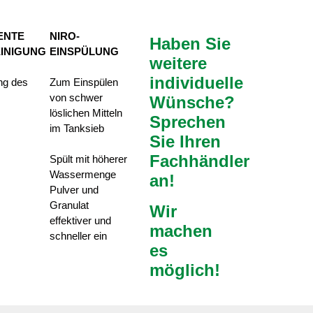
ENTE
NIRO-
Haben Sie
EINIGUNG
EINSPÜLUNG
weitere
individuelle
ung des
Zum Einspülen
von schwer
Wünsche?
löslichen Mitteln
Sprechen
im Tanksieb
Sie Ihren
Fachhändler
Spült mit höherer
Wassermenge
an!
Pulver und
Granulat
Wir
effektiver und
machen
schneller ein
es
möglich!