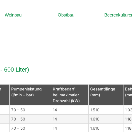
Weinbau
Obstbau
Beerenkulture
- 600 Liter)
n
Pumpenleistung
Kraftbedarf
Gesamtlänge
Beh
(l/min – bar)
bei maximaler
(mm)
(m
Drehzahl (kW)
70 – 50
14
1.510
1.0
70 – 50
14
1.610
1.18
70 – 50
14
1.610
1.18