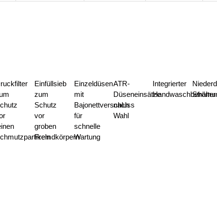
ruckfilter
Einfüllsieb
Einzeldüsen
ATR-
Integrierter
Niederd
um
zum
mit
Düseneinsätze
Handwaschbehälter
Strömu
chutz
Schutz
Bajonettverschluss
nach
or
vor
für
Wahl
einen
groben
schnelle
chmutzpartikeln
Fremdkörpern
Wartung