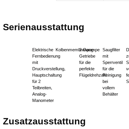
Serienausstattung
Elektrische
Kolbenmembranpumpe
2-Gang-
Saugfilter
D
Fernbedienung
Getriebe
mit
z
mit
für die
Sperrventil
S
Druckverstellung,
perfekte
für die
v
Hauptschaltung
Flügeldrehzahl
Reinigung
f
für 2
bei
S
Teilbreiten,
vollem
Analog-
Behälter
Manometer
Zusatzausstattung